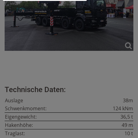
Technische Daten:
Auslage
38m
Schwenkmoment:
124 kNm
Eigengewicht:
36,5 t
Hakenhöhe:
49 m
Traglast:
10 t