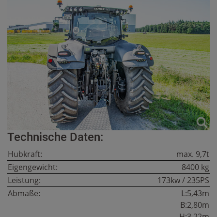
Technische Daten:
Hubkraft:
max. 9,7t
Eigengewicht:
8400 kg
Leistung:
173kw / 235PS
Abmaße:
L:5,43m
B:2,80m
H:3,22m