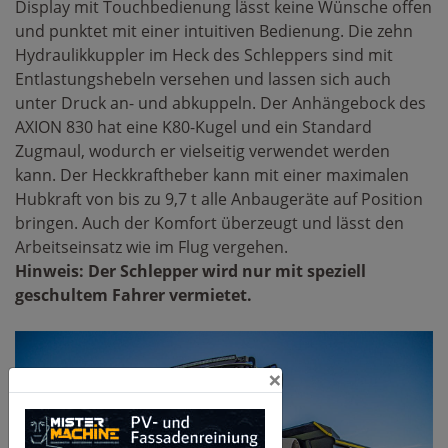
Display mit Touchbedienung lässt keine Wünsche offen
und punktet mit einer intuitiven Bedienung. Die zehn
Hydraulikkuppler im Heck des Schleppers sind mit
Entlastungshebeln versehen und lassen sich auch
unter Druck an- und abkuppeln. Der Anhängebock des
AXION 830 hat eine K80-Kugel und ein Standard
Zugmaul, wodurch er vielseitig verwendet werden
kann. Der Heckkraftheber kann mit einer maximalen
Hubkraft von bis zu 9,7 t alle Anbaugeräte auf Position
bringen. Auch der Komfort überzeugt und lässt den
Arbeitseinsatz wie im Flug vergehen.
Hinweis: Der Schlepper wird nur mit speziell
geschultem Fahrer vermietet.
×