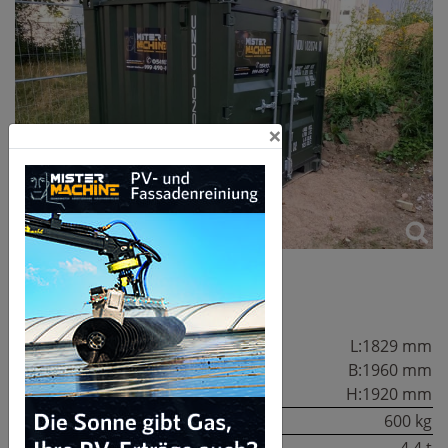
×
Technische Daten:
Außenmaße:
L:1829 mm
B:1960 mm
H:1920 mm
Eigengewicht:
600 kg
Zuladung:
4,4 t