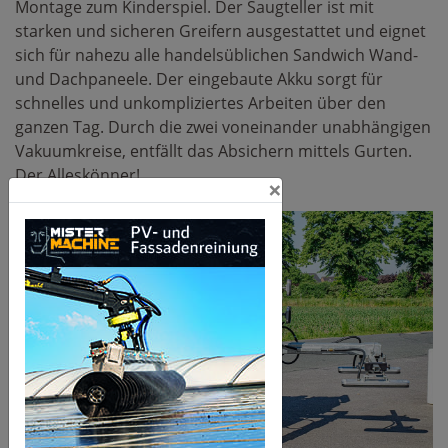
Montage zum Kinderspiel. Der Saugteller ist mit
starken und sicheren Greifern ausgestattet und eignet
sich für nahezu alle handelsüblichen Sandwich Wand-
und Dachpaneele. Der eingebaute Akku sorgt für
schnelles und unkompliziertes Arbeiten über den
ganzen Tag. Durch die zwei voneinander unabhängigen
Vakuumkreise, entfällt das Absichern mittels Gurten.
Der Alleskönner!
×