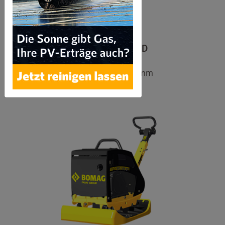
Bomag Rüttelplatte BPR 35/60 D
Gewicht 225kg - Arbeitsbreite: 630 mm