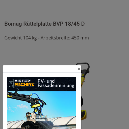
Bomag Rüttelplatte BVP 18/45 D
Gewicht 104 kg - Arbeitsbreite: 450 mm
×