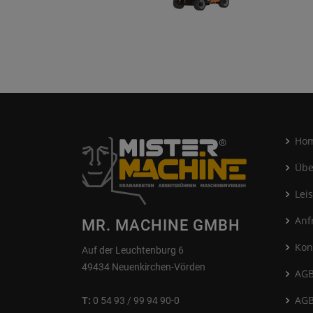
Ho
Übe
Lei
Anf
MR. MACHINE GMBH
Kon
Auf der Leuchtenburg 6
49434 Neuenkirchen-Vörden
AGB
AGB
T:
0 54 93 / 99 94 90-0