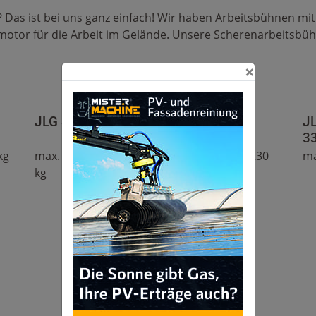
as ist bei uns ganz einfach! Wir haben Arbeitsbühnen mit E
otor für die Arbeit im Gelände. Unsere Scherenarbeitsbühn
×
JLG Scherenarbeitsbühne 2632ES
J
3
kg
max. Arbeitshöhe 9,77m - max. Traglast: 230
ma
kg