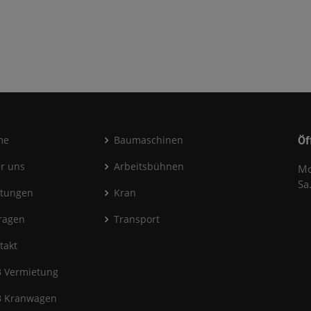
me
Baumaschinen
Öf
r uns
Arbeitsbühnen
Mo
Sa
stungen
Kran
ragen
Transport
takt
 Vermietung
 Kranwagen